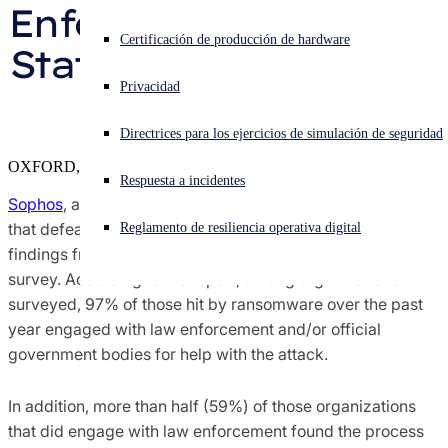
Enforcement, Sophos 
Investigación de amenazas de Sophos X-Ops
¿Está sufriendo un ciberataque? Obtenga ayuda ahora mismo
Certificación de producción de hardware
State of Ransomware 
Iniciar sesión
Premios y críticas
Privacidad
Report Finds 
Open search
Directrices para los ejercicios de simulación de seguridad
Open language switcher
Español
Contactos de prensa
OXFORD, U.K.
Respuesta a incidentes
Sophos
, a global leader of innovative security solutions
that defeat cyberattacks, today released additional
Reglamento de resiliencia operativa digital
findings from its annual “
State of Ransomware 2024
”
survey. According to the report, among organizations
surveyed, 97% of those hit by ransomware over the past
year engaged with law enforcement and/or official
government bodies for help with the attack.
In addition, more than half (59%) of those organizations
that did engage with law enforcement found the process