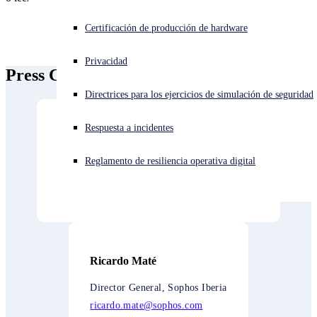
Investigación de amenazas de Sophos X-Ops
¿Está sufriendo un ciberataque? Obtenga ayuda ahora mismo
Certificación de producción de hardware
Iniciar sesión
Premios y críticas
Privacidad
Press Contacts
Open search
Directrices para los ejercicios de simulación de seguridad
Open language switcher
Español
Contactos de prensa
Respuesta a incidentes
Denise Pascual
Reglamento de resiliencia operativa digital
Directora de Marketing, Sophos Latin America
denise.pascual@sophos.com
Ricardo Maté
Director General, Sophos Iberia
ricardo.mate@sophos.com