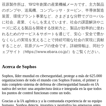
荏原製作所は、1912年創業の産業機械メーカです。主力製品
のポンプや、送風機、コンプレッサ・タービン、半導体製造
装置、環境プラント事業など、さまざまな分野でグローバル
に社会、産業、くらしを支えています。社会の課題解決やニ
ーズに応える製品を開発する技術力と、製品が効率的に使わ
れるためのサービス＆サポートを通じて、安心・安全で豊か
なくらしの実現を支えることで持続可能な社会の実現に貢献
することが、荏原グループの使命です。詳細情報は、同社ウ
ェブサイト（https://www.ebara.co.jp/）をご覧ください。
Acerca de Sophos
Sophos, líder mundial en ciberseguridad, protege a más de 625.000
organizaciones de todo el mundo con Sophos Fusion, el primer y
más completo sistema de defensa de ciberseguridad basado en IA
nativa del sector: una arquitectura única e integrada en la que todos
los puntos de control funcionan como un todo.
Gracias a la IA agéntica y a la contrastada experiencia de su equipo
humano, Sophos detecta, investiga y neutraliza las amenazas antes