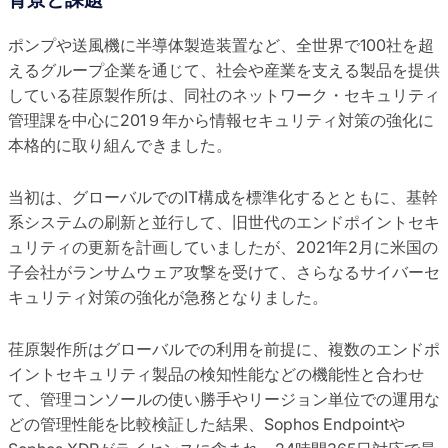
ポンプや送風機に半導体製造装置など、全世界で100社を超
えるグループ企業を通じて、社会や産業を支える製品を提供
している荏原製作所は、同社のネットワーク・セキュリティ
管理課を中心に201９年から情報セキュリティ対策の強化に
本格的に取り組んできました。
当初は、グローバルでのIT構成を標準化するとともに、基幹
系システムの刷新と並行して、旧世代のエンドポイントセキ
ュリティの更新を計画していましたが、2021年2月に米国の
子会社がランサムウェア攻撃を受けて、さらなるサイバーセ
キュリティ対策の強化が急務となりました。
荏原製作所はグローバルでの利用を前提に、複数のエンドポ
イントセキュリティ製品の検知性能などの機能性と合わせ
て、管理コンソールの使い勝手やリージョン単位での運用な
どの管理性能を比較検証した結果、Sophos Endpointや