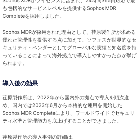
Sophos XDRがライセンスに含まれ、24時間365日対応で最
も包括的なサービスレベルを提供するSophos MDR
Completeを採用しました。
Sophos MDRが採用された理由として、荏原製作所が求める
優れた管理性を提供する点に加えて、ソフォスが世界的なセ
キュリティ・ベンダーとしてグローバルな実績と知名度を持
っていることによって海外拠点で導入しやすかった点が挙げ
られます。
導入後の効果
荏原製作所は、2022年から国内外の拠点で導入を順次進
め、国内では2023年6月から本格的な運用を開始した
Sophos MDR Completeにより、ワールドワイドでセキュリ
ティ水準と管理能力を底上げすることができました。
荏原製作所の導入事例の詳細は、