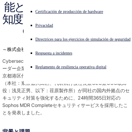
能とグローバルでの高い認
Investigación de amenazas de Sophos X-Ops
¿Está sufriendo un ciberataque? Obtenga ayuda ahora mismo
Certificación de producción de hardware
知度を持つSophos MDR 
Iniciar sesión
Premios y críticas
Privacidad
Completeを採用
Open search
Directrices para los ejercicios de simulación de seguridad
Open language switcher
Español
Contactos de prensa
～株式会社荏原製作所～
Respuesta a incidentes
Cybersecurity-as-a-serviceを開発・提供するグローバルリ
Reglamento de resiliencia operativa digital
ーダー企業の
英国ソフォス
(日本法人：
ソフォス株式会社
東
京都港区代表取締役中西智行）は本日、株式会社荏原製作所
（本社：東京都大田区、代表執行役社長兼CEO兼COO取締
役：浅見正男、以下：荏原製作所）が同社の国内外拠点のセ
キュリティ対策を強化するために、24時間365日対応の
Sophos MDR Completeセキュリティサービスを採用したこ
とを発表しました。
背景と課題