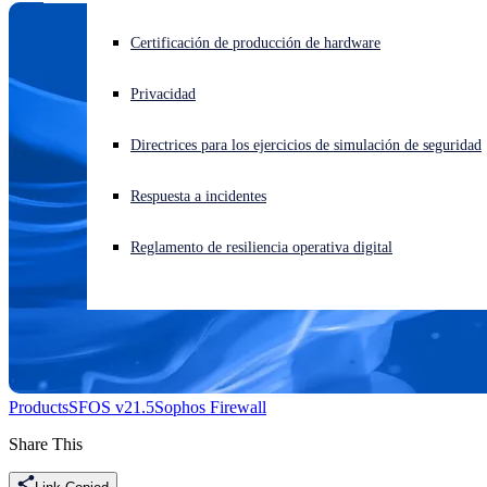
¿Está sufriendo un ciberataque? Obtenga ayuda ahora mismo
Certificación de producción de hardware
Iniciar sesión
Privacidad
Open search
Directrices para los ejercicios de simulación de seguridad
Open language switcher
Español
Respuesta a incidentes
Reglamento de resiliencia operativa digital
Products
SFOS v21.5
Sophos Firewall
Share This