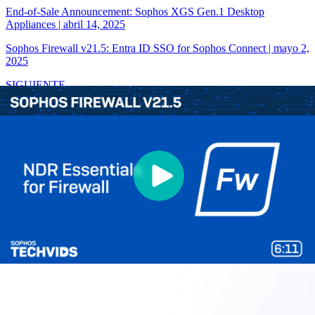
End-of-Sale Announcement: Sophos XGS Gen.1 Desktop
Appliances
|
abril 14, 2025
Sophos Firewall v21.5: Entra ID SSO for Sophos Connect
|
mayo 2,
2025
SIGUIENTE