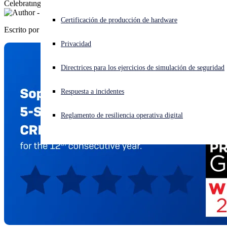
Celebrating 12 Consecutive Years of 5-Star Recognition from CRN
¿Está sufriendo un ciberataque? Obtenga ayuda ahora mismo
Certificación de producción de hardware
Iniciar sesión
Escrito por
Sophos
Privacidad
Open search
Directrices para los ejercicios de simulación de seguridad
Open language switcher
Español
Respuesta a incidentes
Reglamento de resiliencia operativa digital