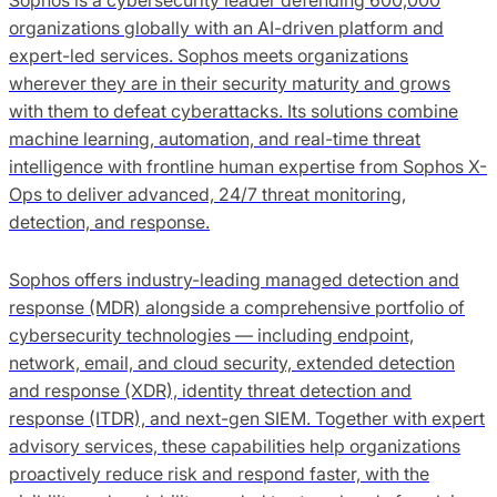
organizations globally with an AI-driven platform and
expert-led services. Sophos meets organizations
wherever they are in their security maturity and grows
with them to defeat cyberattacks. Its solutions combine
machine learning, automation, and real-time threat
intelligence with frontline human expertise from Sophos X-
Ops to deliver advanced, 24/7 threat monitoring,
detection, and response.
Sophos offers industry-leading managed detection and
response (MDR) alongside a comprehensive portfolio of
cybersecurity technologies — including endpoint,
network, email, and cloud security, extended detection
and response (XDR), identity threat detection and
response (ITDR), and next-gen SIEM. Together with expert
advisory services, these capabilities help organizations
proactively reduce risk and respond faster, with the