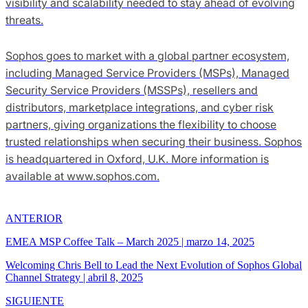
visibility and scalability needed to stay ahead of evolving
threats.
Sophos goes to market with a global partner ecosystem,
including Managed Service Providers (MSPs), Managed
Security Service Providers (MSSPs), resellers and
distributors, marketplace integrations, and cyber risk
partners, giving organizations the flexibility to choose
trusted relationships when securing their business. Sophos
is headquartered in Oxford, U.K. More information is
available at www.sophos.com.
ANTERIOR
EMEA MSP Coffee Talk – March 2025
|
marzo 14, 2025
Welcoming Chris Bell to Lead the Next Evolution of Sophos Global
Channel Strategy
|
abril 8, 2025
SIGUIENTE