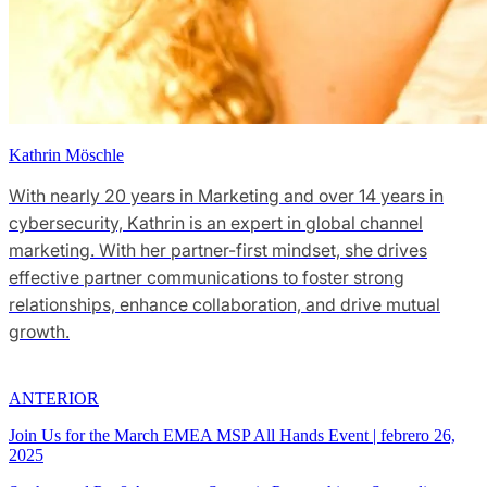
Kathrin Möschle
With nearly 20 years in Marketing and over 14 years in
cybersecurity, Kathrin is an expert in global channel
marketing. With her partner-first mindset, she drives
effective partner communications to foster strong
relationships, enhance collaboration, and drive mutual
growth.
ANTERIOR
Join Us for the March EMEA MSP All Hands Event
|
febrero 26,
2025