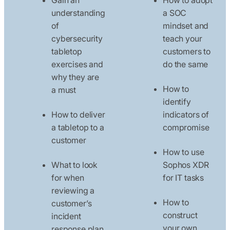
understanding
a SOC
of
mindset and
cybersecurity
teach your
tabletop
customers to
exercises and
do the same
why they are
How to
a must
identify
How to deliver
indicators of
a tabletop to a
compromise
customer
How to use
What to look
Sophos XDR
for when
for IT tasks
reviewing a
How to
customer’s
construct
incident
your own
response plan