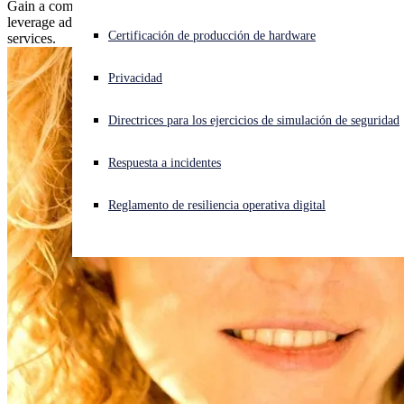
Gain a competitive edge with our new MDR accreditation and
leverage advanced training to enhance your cybersecurity advisory
¿Está sufriendo un ciberataque? Obtenga ayuda ahora mismo
Certificación de producción de hardware
services.
Iniciar sesión
Privacidad
Open search
Directrices para los ejercicios de simulación de seguridad
Open language switcher
Español
Respuesta a incidentes
Reglamento de resiliencia operativa digital