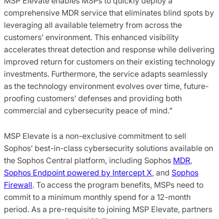
MSP Elevate enables MSPs to quickly deploy a
comprehensive MDR service that eliminates blind spots by
leveraging all available telemetry from across the
customers’ environment. This enhanced visibility
accelerates threat detection and response while delivering
improved return for customers on their existing technology
investments. Furthermore, the service adapts seamlessly
as the technology environment evolves over time, future-
proofing customers’ defenses and providing both
commercial and cybersecurity peace of mind.”
MSP Elevate is a non-exclusive commitment to sell
Sophos’ best-in-class cybersecurity solutions available on
the Sophos Central platform, including Sophos
MDR
,
Sophos Endpoint powered by Intercept X
, and
Sophos
Firewall
. To access the program benefits, MSPs need to
commit to a minimum monthly spend for a 12-month
period. As a pre-requisite to joining MSP Elevate, partners