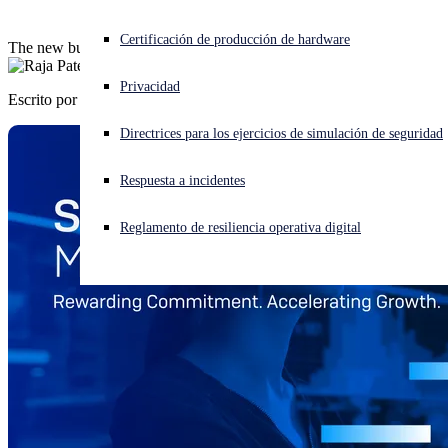
¿Está sufriendo un ciberataque? Obtenga ayuda ahora mismo
Certificación de producción de hardware
The new business-accelerating benefits program for Sophos MSPs.
Iniciar sesión
Privacidad
Escrito por
Raja Patel
Open search
Directrices para los ejercicios de simulación de seguridad
Open language switcher
Español
Respuesta a incidentes
Reglamento de resiliencia operativa digital