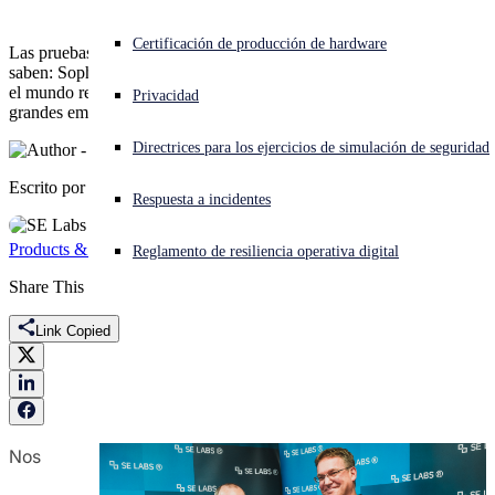
¿Está sufriendo un ciberataque? Obtenga ayuda ahora mismo
Certificación de producción de hardware
Las pruebas independientes confirman lo que nuestros clientes ya
Iniciar sesión
saben: Sophos Endpoint ofrece una protección constante y eficaz en
el mundo real en todos los segmentos del mercado, desde las
Privacidad
grandes empresas hasta las pequeñas.
Open search
Directrices para los ejercicios de simulación de seguridad
Open language switcher
Español
Escrito por
Sophos Iberia
Respuesta a incidentes
Products & Services
SE Labs
Endpoint
premio
Reglamento de resiliencia operativa digital
Share This
Link Copied
Nos