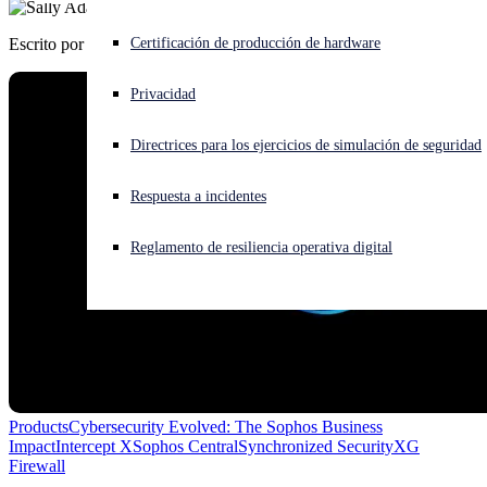
Escrito por
Sally Adam
¿Está sufriendo un ciberataque? Obtenga ayuda ahora mismo
Certificación de producción de hardware
Iniciar sesión
Privacidad
Open search
Directrices para los ejercicios de simulación de seguridad
Open language switcher
Español
Respuesta a incidentes
Reglamento de resiliencia operativa digital
Products
Cybersecurity Evolved: The Sophos Business
Impact
Intercept X
Sophos Central
Synchronized Security
XG
Firewall