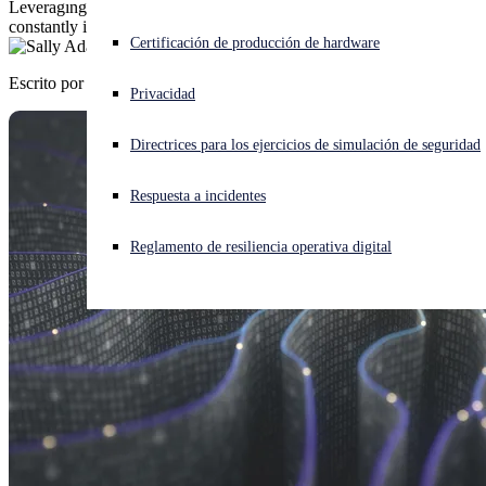
Leveraging automation and human operators in a virtuous circle that
constantly improves.
¿Está sufriendo un ciberataque? Obtenga ayuda ahora mismo
Certificación de producción de hardware
Iniciar sesión
Escrito por
Sally Adam
Privacidad
Open search
Directrices para los ejercicios de simulación de seguridad
Open language switcher
Español
Respuesta a incidentes
Reglamento de resiliencia operativa digital