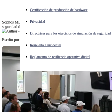
Sophos
¿Está sufriendo un ciberataque? Obtenga ayuda ahora mismo
Certificación de producción de hardware
Iniciar sesión
Privacidad
Sophos MDR es prácticamente imprescindible para mantener la
seguridad de los clientes de este MSP con sede en Nueva York
Open search
Directrices para los ejercicios de simulación de seguridad
Open language switcher
Español
Escrito por
Sophos Iberia
Respuesta a incidentes
Reglamento de resiliencia operativa digital