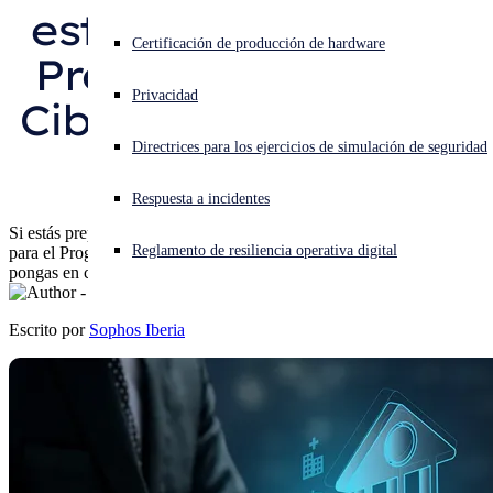
estratégicas para el 
¿Está sufriendo un ciberataque? Obtenga ayuda ahora mismo
Certificación de producción de hardware
Programa Piloto de 
Iniciar sesión
Privacidad
Ciberseguridad de la 
Open search
Directrices para los ejercicios de simulación de seguridad
FCC
Open language switcher
Español
Respuesta a incidentes
Si estás preparando una solicitud de propuesta o el formulario 470
Reglamento de resiliencia operativa digital
para el Programa Piloto de Ciberseguridad, te animamos a que te
pongas en contacto con nosotros
Escrito por
Sophos Iberia