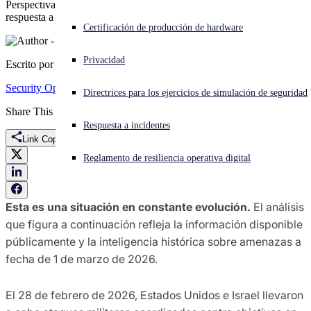
Perspectivas y medidas defensivas recomendadas por la unidad de
respuesta a amenazas Sophos X-Ops
¿Está sufriendo un ciberataque? Obtenga ayuda ahora mismo
Certificación de producción de hardware
Iniciar sesión
Privacidad
Escrito por
Sophos X-Ops
Open search
Security Operations
Sophos CTU
Iran
Operation Epic Fury
Directrices para los ejercicios de simulación de seguridad
Open language switcher
Español
Share This
Respuesta a incidentes
Link Copied
Reglamento de resiliencia operativa digital
Esta es una situación en constante evolución.
El análisis
que figura a continuación refleja la información disponible
públicamente y la inteligencia histórica sobre amenazas a
fecha de 1 de marzo de 2026.
El 28 de febrero de 2026, Estados Unidos e Israel llevaron