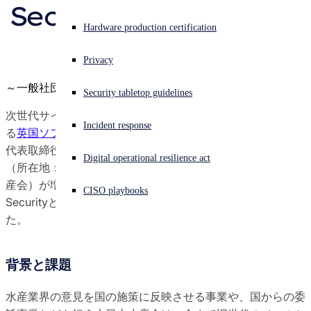
SecurityとIntercept X
Sophos X-Ops Threat Research
Experiencing a cyberattack? Get help now
Hardware production certification
を導入
Sign in
Awards and Reviews
Privacy
Open search
～一般社団法人大日本水産会 様～
Security tabletop guidelines
Open language switcher
日本語
Press Contacts
次世代サイバーセキュリティのグローバルリーダー企業であ
Incident response
る
英国ソフォス
(日本法人：
ソフォス株式会社
東京都港区
代表取締役 中西 智行）は本日、一般社団法人大日本水産会
Digital operational resilience act
（所在地：東京都港区、会長：白須 敏朗、以下：大日本水
産会）が増大する迷惑メール対策としてSophos Email
CISO playbooks
SecurityとSophos Intercept Xを導入したことを発表しまし
た。
背景と課題
水産業界の意見を国の施策に反映させる事業や、国からの委