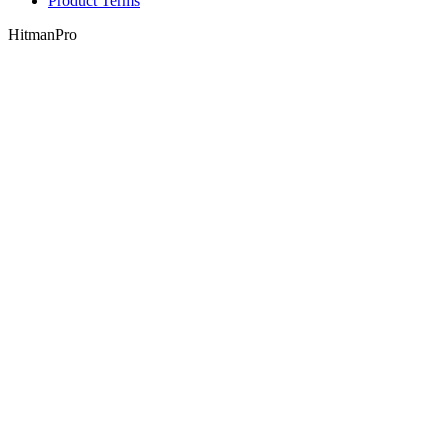
Product Terms
HitmanPro