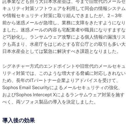
託事業なども担う大日本水産会は、今まで旧世代のメールセ
キュリティ対策ソフトウェアを利用して同会の情報システム
や情報セキュリティ対策に取り組んできましたが、2～3年
前から迷惑メールが急増し、業務に支障をきたすようになり
ました。迷惑メールの内容も宅配業者や職員になりすますな
ど巧妙化し、ランサムウェア攻撃による個人情報の漏洩リス
クも高まり、水産庁をはじめとする官公庁との取引も多い大
日本水産会としては緊急に解決すべき課題となりました。
シグネチャー方式のエンドポイントや旧世代のメールセキュ
リティ対策では、このような増大する脅威に対応しきれない
ため、長年のITパートナー企業よりアドバイスを受けて、
Sophos Email Securityによるメールセキュリティの強化、
およびSophos Intercept Xによるランサムウェア対策を施す
べく、両ソフォス製品の導入を決定しました。
導入後の効果