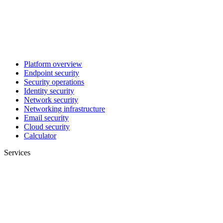
Platform overview
Endpoint security
Security operations
Identity security
Network security
Networking infrastructure
Email security
Cloud security
Calculator
Services