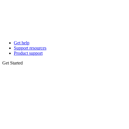
Get help
Support resources
Product support
Get Started