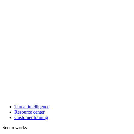
Threat intelligence
Resource center
Customer training
Secureworks