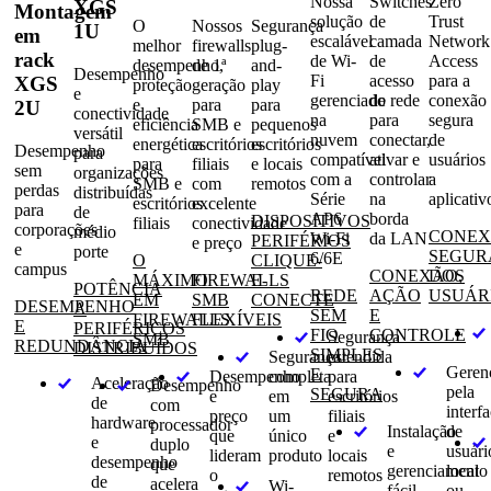
Nossa
Switches
Zero
XGS
Montagem
solução
de
Trust
O
Nossos
Segurança
1U
em
escalável
camada
Network
melhor
firewalls
plug-
rack
de Wi-
de
Access
desempenho,
de 1ª
and-
Desempenho
Fi
acesso
para a
XGS
proteção
geração
play
e
gerenciado
de rede
conexão
e
para
para
2U
conectividade
na
para
segura
eficiência
SMB e
pequenos
versátil
nuvem
conectar,
de
energética
escritórios
escritórios
Desempenho
para
compatível
ativar e
usuários
para
filiais
e locais
sem
organizações
com a
controlar
a
SMB e
com
remotos
perdas
distribuídas
Série
na
aplicativ
escritórios
excelente
para
de
AP6
borda
DISPOSITIVOS
filiais
conectividade
corporações
médio
CONE
Wi-Fi
da LAN
PERIFÉRIOS
e preço
e
porte
SEGUR
6/6E
O
CLIQUE-
campus
CONEXÃO,
DOS
MÁXIMO
FIREWALLS
E-
POTÊNCIA
REDE
AÇÃO
USUÁR
EM
SMB
CONECTE
DESEMPENHO
A
SEM
E
FIREWALLS
FLEXÍVEIS
E
PERIFÉRICOS
FIO
CONTROLE
Segurança
SMB
REDUNDÂNCIA
DISTRIBUÍDOS
SIMPLES
Segurança
estendida
Geren
E
Desempenho
completa
para
Aceleração
Desempenho
pela
SEGURA
e
em
escritórios
de
com
interf
preço
um
filiais
hardware
processador
Instalação
de
que
único
e
e
duplo
e
usuári
lideram
produto
locais
desempenho
que
gerenciamento
local
o
remotos
de
acelera
Wi-
fácil
ou