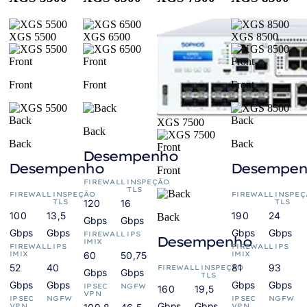
XGS 5500
XGS 6500
XGS 8500
Front
Front
Front
XGS 7500
Back
Back
Back
Desempenho
Desempenho
Desempen
Front
FIREWALL
INSPEÇÃO
TLS
FIREWALL
INSPEÇÃO
FIREWALL
INSPEÇ
TLS
120
16
TLS
100
13,5
190
24
Back
Gbps
Gbps
Gbps
Gbps
Gbps
Gbps
FIREWALL
IPS
Desempenho
IMIX
FIREWALL
IPS
FIREWALL
IPS
IMIX
60
50,75
IMIX
52
40
81
93
FIREWALL
INSPEÇÃO
Gbps
Gbps
TLS
Gbps
Gbps
Gbps
Gbps
IPSEC
NGFW
160
19,5
VPN
IPSEC
NGFW
IPSEC
NGFW
Gbps
Gbps
VPN
VPN