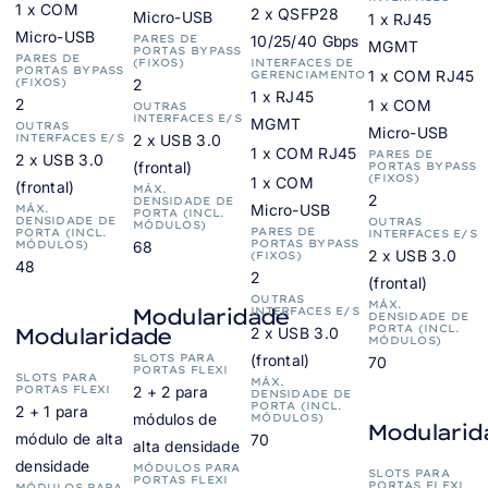
1 x COM
2 x QSFP28
Micro-USB
1 x RJ45
Micro-USB
PARES DE
10/25/40 Gbps
MGMT
PORTAS BYPASS
PARES DE
(FIXOS)
INTERFACES DE
PORTAS BYPASS
1 x COM RJ45
GERENCIAMENTO
(FIXOS)
2
1 x RJ45
2
1 x COM
OUTRAS
INTERFACES E/S
MGMT
OUTRAS
Micro-USB
INTERFACES E/S
2 x USB 3.0
1 x COM RJ45
PARES DE
2 x USB 3.0
(frontal)
PORTAS BYPASS
(FIXOS)
1 x COM
(frontal)
MÁX.
2
DENSIDADE DE
Micro-USB
MÁX.
PORTA (INCL.
DENSIDADE DE
OUTRAS
MÓDULOS)
PARES DE
PORTA (INCL.
INTERFACES E/S
PORTAS BYPASS
MÓDULOS)
68
2 x USB 3.0
(FIXOS)
48
2
(frontal)
OUTRAS
MÁX.
Modularidade
INTERFACES E/S
DENSIDADE DE
PORTA (INCL.
Modularidade
2 x USB 3.0
MÓDULOS)
SLOTS PARA
(frontal)
70
PORTAS FLEXI
SLOTS PARA
MÁX.
PORTAS FLEXI
2 + 2 para
DENSIDADE DE
PORTA (INCL.
2 + 1 para
módulos de
MÓDULOS)
Modularid
módulo de alta
70
alta densidade
densidade
MÓDULOS PARA
SLOTS PARA
PORTAS FLEXI
PORTAS FLEXI
MÓDULOS PARA