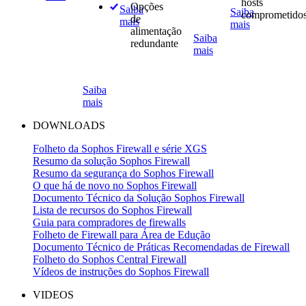
hosts
Opções
Saiba
Saiba
comprometido
de
mais
mais
alimentação
Saiba
redundante
mais
Saiba
mais
DOWNLOADS
Folheto da Sophos Firewall e série XGS
Resumo da solução Sophos Firewall
Resumo da segurança do Sophos Firewall
O que há de novo no Sophos Firewall
Documento Técnico da Solução Sophos Firewall
Lista de recursos do Sophos Firewall
Guia para compradores de firewalls
Folheto de Firewall para Área de Edução
Documento Técnico de Práticas Recomendadas de Firewall
Folheto do Sophos Central Firewall
Vídeos de instruções do Sophos Firewall
VIDEOS