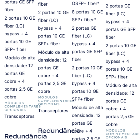
portas GE SFP
QSFP+ fiber*
fiber
2 portas GE
fiber
8 portas 10 GE
2 portas 10 GE
fiber (LC)
2 portas 10 GE
SFP+ fiber*
fiber (LC)
bypass + 4
fiber (LC)
bypass + 4
2 portas GE
portas GE SFP
bypass + 4
portas 10 GE
fiber (LC)
fiber
portas 10 GE
SFP+ fiber
bypass + 4
2 portas 10 GE
SFP+ fiber
portas GE SFP
Módulo de alta
fiber (LC)
Módulo de alta
fiber
densidade: 12
bypass + 4
densidade: 12
portas GE
2 portas 10 GE
portas 10 GE
portas GE
cobre + 4
fiber (LC)
SFP+ fiber
cobre + 4
portas 2,5 GE
bypass + 4
Módulo de alta
portas 2,5 GE
cobre
portas 10 GE
densidade: 12
cobre
MÓDULOS
SFP+ fiber
portas GE
COMPLEMENTARES
MÓDULOS
OPCIONAIS
COMPLEMENTARES
Módulo de alta
cobre + 4
OPCIONAIS
Transceptores
densidade: 12
Transceptores
portas 2,5 GE
portas GE
cobre
Redundância
cobre + 4
MÓDULOS
COMPLEMENTARE
Redundância
OPCIONAIS
portas 2,5 GE