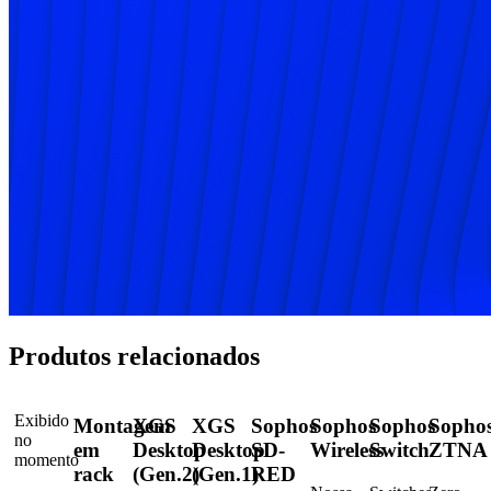
Produtos relacionados
Exibido
Montagem
XGS
XGS
Sophos
Sophos
Sophos
Sopho
no
em
Desktop
Desktop
SD-
Wireless
Switch
ZTNA
momento
rack
(Gen.2)
(Gen.1)
RED