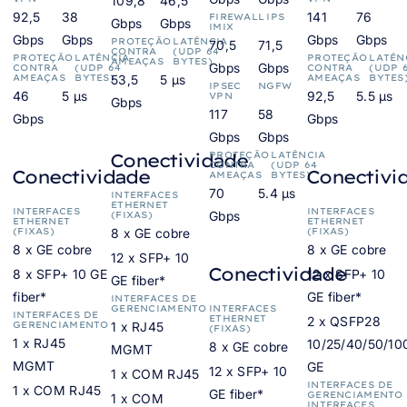
109,8
46,5
92,5
38
141
76
FIREWALL
IPS
Gbps
Gbps
IMIX
Gbps
Gbps
Gbps
Gbps
PROTEÇÃO
LATÊNCIA
70,5
71,5
CONTRA
(UDP 64
PROTEÇÃO
LATÊNCIA
PROTEÇÃO
LATÊN
AMEAÇAS
BYTES)
Gbps
Gbps
CONTRA
(UDP 64
CONTRA
(UDP 
AMEAÇAS
BYTES)
53,5
5 µs
AMEAÇAS
BYTES
IPSEC
NGFW
46
5 µs
92,5
5.5 µs
VPN
Gbps
117
58
Gbps
Gbps
Gbps
Gbps
Conectividade
PROTEÇÃO
LATÊNCIA
CONTRA
(UDP 64
Conectividade
Conectivi
AMEAÇAS
BYTES)
70
5.4 µs
INTERFACES
ETHERNET
INTERFACES
INTERFACES
Gbps
(FIXAS)
ETHERNET
ETHERNET
(FIXAS)
8 x GE cobre
(FIXAS)
8 x GE cobre
8 x GE cobre
12 x SFP+ 10
Conectividade
8 x SFP+ 10 GE
12 x SFP+ 10
GE fiber*
fiber*
GE fiber*
INTERFACES DE
GERENCIAMENTO
INTERFACES
INTERFACES DE
ETHERNET
2 x QSFP28
GERENCIAMENTO
1 x RJ45
(FIXAS)
1 x RJ45
10/25/40/50/10
8 x GE cobre
MGMT
MGMT
GE
12 x SFP+ 10
1 x COM RJ45
INTERFACES DE
1 x COM RJ45
GE fiber*
GERENCIAMENTO
1 x COM
INTERFACES