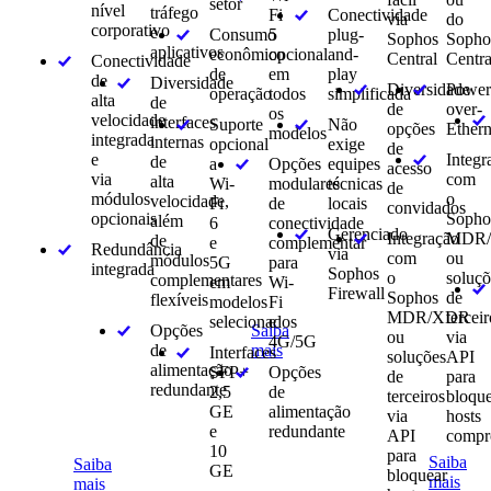
setor
nível
tráfego
Fi
Conectividade
via
do
corporativo
e
Consumo
5
plug-
Sophos
Sopho
aplicativos
econômico
opcional
and-
Central
Centra
Conectividade
de
em
play
de
Diversidade
Diversidade
Power
operação
todos
simplificada
alta
de
de
over-
os
velocidade
interfaces
Suporte
Não
opções
Ethern
modelos
integrada
internas
opcional
exige
de
e
Integr
de
a
Opções
equipes
acesso
via
com
alta
Wi-
modulares
técnicas
de
módulos
o
velocidade,
Fi
de
locais
convidados
opcionais
Sopho
além
6
conectividade
Gerenciado
Integração
MDR
de
e
complementar
Redundância
via
com
ou
módulos
5G
para
integrada
Sophos
o
soluçõ
complementares
em
Wi-
Firewall
Sophos
de
flexíveis
modelos
Fi
MDR/XDR
tercei
selecionados
e
Opções
Saiba
ou
via
4G/5G
de
mais
Interfaces
soluções
API
alimentação
SFP+
Opções
de
para
redundante
2,5
de
terceiros
bloqu
GE
alimentação
via
hosts
e
redundante
API
compr
10
para
Saiba
Saiba
GE
bloquear
mais
mais