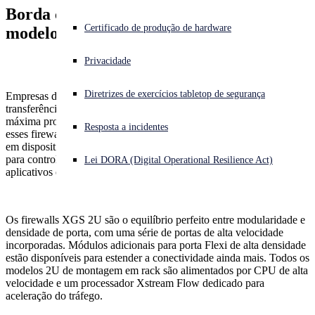
Borda corporativa e educacional:
Comparar modelos
Enfrentando um ataque cibernético? Obtenha ajuda imediata
Certificado de produção de hardware
modelos 2U
Iniciar sessão
Ecossistema
Privacidade
Open search
Diretrizes de exercícios tabletop de segurança
Open language switcher
Empresas distribuídas e em crescimento que exigem taxa de
Português (Brasil)
Central
transferência máxima para as redes mais complexas se beneficiam da
máxima proteção, desempenho e continuidade dos negócios com
Resposta a incidentes
esses firewalls Next-Gen. Os processadores Sophos Xstream Flow
em dispositivos XGS 2U oferecem aceleração de hardware dedicada
Avaliação gratuita
para controlar com facilidade uma proteção completa para os atuais
Lei DORA (Digital Operational Resilience Act)
aplicativos e tráfego criptografados e hospedados na nuvem.
Como comprar
Os firewalls XGS 2U são o equilíbrio perfeito entre modularidade e
densidade de porta, com uma série de portas de alta velocidade
incorporadas. Módulos adicionais para porta Flexi de alta densidade
estão disponíveis para estender a conectividade ainda mais. Todos os
modelos 2U de montagem em rack são alimentados por CPU de alta
velocidade e um processador Xstream Flow dedicado para
aceleração do tráfego.