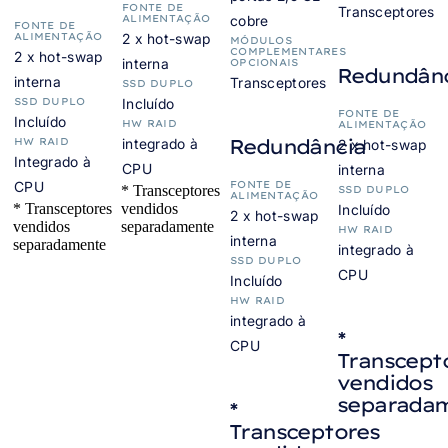
FONTE DE
Transceptores
ALIMENTAÇÃO
cobre
FONTE DE
ALIMENTAÇÃO
2 x hot-swap
MÓDULOS
COMPLEMENTARES
2 x hot-swap
interna
OPCIONAIS
Redundân
interna
Transceptores
SSD DUPLO
SSD DUPLO
Incluído
FONTE DE
Incluído
HW RAID
ALIMENTAÇÃO
Redundância
HW RAID
integrado à
2 x hot-swap
Integrado à
CPU
interna
CPU
FONTE DE
* Transceptores
SSD DUPLO
ALIMENTAÇÃO
* Transceptores
vendidos
Incluído
2 x hot-swap
vendidos
separadamente
HW RAID
interna
separadamente
integrado à
SSD DUPLO
CPU
Incluído
HW RAID
integrado à
*
CPU
Transcept
vendidos
separada
*
Transceptores