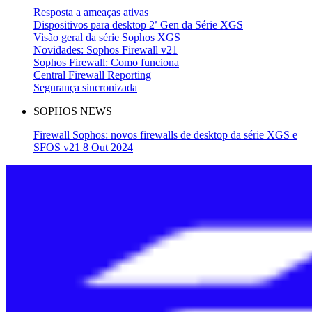
Resposta a ameaças ativas
Dispositivos para desktop 2ª Gen da Série XGS
Visão geral da série Sophos XGS
Novidades: Sophos Firewall v21
Sophos Firewall: Como funciona
Central Firewall Reporting
Segurança sincronizada
SOPHOS NEWS
Firewall Sophos: novos firewalls de desktop da série XGS e
SFOS v21 8 Out 2024