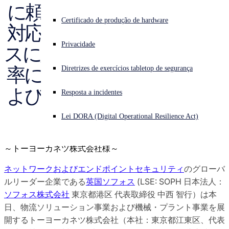
に頼らずに未知の脅威にも
Pesquisa de ameaças do Sophos X-Ops
Enfrentando um ataque cibernético? Obtenha ajuda imediata
Certificado de produção de hardware
対応し、社外からのアクセ
Iniciar sessão
Premiações e avaliações
Privacidade
スに対する 堅牢でコスト効
Open search
率に優れたネットワークお
Diretrizes de exercícios tabletop de segurança
Open language switcher
Português (Brasil)
Contatos de imprensa
よびエンドポイント保護を
Resposta a incidentes
実現
Lei DORA (Digital Operational Resilience Act)
～トーヨーカネツ株式会社様～
ネットワークおよびエンドポイントセキュリティ
のグローバ
ルリーダー企業である
英国ソフォス
(LSE: SOPH 日本法人：
ソフォス株式会社
東京都港区 代表取締役 中西 智行）は本
日、物流ソリューション事業および機械・プラント事業を展
開するトーヨーカネツ株式会社（本社：東京都江東区、代表