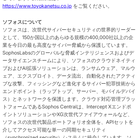
https://www.toyokanetsu.co.jp
をご覧ください。
ソフォスについて
ソフォスは、次世代サイバーセキュリティの世界的リーダー
として、150か国以上のあらゆる規模の400,000社以上の企
業を今日の最も高度なサイバー脅威から保護しています。
SophosLabsのグローバルな脅威インテリジェンスおよびデ
ータサイエンスチームにより、ソフォスのクラウドネイティ
ブおよびAI拡張ソリューションは、ランサムウェア、マルウ
ェア、エクスプロイト、データ流出、自動化されたアクティ
ブな攻撃、フィッシングなど進化するサイバー犯罪技術から
エンドポイント（ラップトップ、サーバー、モバイルデバイ
ス）とネットワークを保護します。クラウド対応管理プラッ
トフォームであるSophos Centralは、Intercept Xエンドポ
イントソリューションやXG次世代ファイアウォールなど、
ソフォスの次世代製品ポートフォリオ全体を、APIセットを
介してアクセス可能な単一の同期セキュリティ
（synchronized security）システムに統合しています。ソ