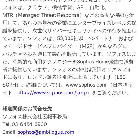
フォスは、クラウド、機械学習、API、自動化、
MTR（Managed Threat Response）などの高度な機能を活
用して、あらゆる規模の企業にエンタープライズレベルの保
護を提供し、次世代サイバーセキュリティへの移行を推進し
ています。ソフォスは、53,000社以上のパートナーおよび
マネージドサービスプロバイダー（MSP）からなるグロー
バルチャネルを通じて製品を販売しています。ソフォスはま
た、革新的な商用テクノロジーをSophos Home経由で消費
者に提供しています。ソフォスの本社は英国オックスフォー
ドにあり、ロンドン証券取引所に上場しています（LSE:
SOPH）。詳細については、www.sophos.com （日本語サ
イト：
https://www.sophos.com/ja-jp
）をご覧ください。
報道関係のお問合せ先
ソフォス株式会社広報事務局
Tel: 03-6454-6930
Email:
sophos@ambilogue.com