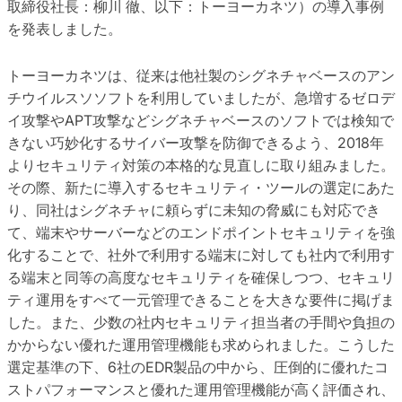
取締役社長：柳川 徹、以下：トーヨーカネツ）の導入事例
を発表しました。
トーヨーカネツは、従来は他社製のシグネチャベースのアン
チウイルスソソフトを利用していましたが、急増するゼロデ
イ攻撃やAPT攻撃などシグネチャベースのソフトでは検知で
きない巧妙化するサイバー攻撃を防御できるよう、2018年
よりセキュリティ対策の本格的な見直しに取り組みました。
その際、新たに導入するセキュリティ・ツールの選定にあた
り、同社はシグネチャに頼らずに未知の脅威にも対応でき
て、端末やサーバーなどのエンドポイントセキュリティを強
化することで、社外で利用する端末に対しても社内で利用す
る端末と同等の高度なセキュリティを確保しつつ、セキュリ
ティ運用をすべて一元管理できることを大きな要件に掲げま
した。また、少数の社内セキュリティ担当者の手間や負担の
かからない優れた運用管理機能も求められました。こうした
選定基準の下、6社のEDR製品の中から、圧倒的に優れたコ
ストパフォーマンスと優れた運用管理機能が高く評価され、