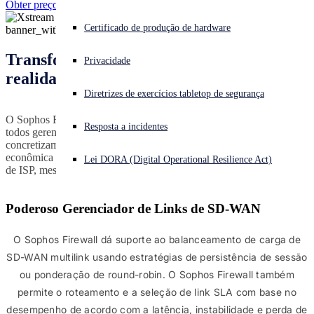
Obter preços
Comparar modelos
Enfrentando um ataque cibernético? Obtenha ajuda imediata
Certificado de produção de hardware
Iniciar sessão
Transforme suas metas de SD-WAN em
Ecossistema
Privacidade
realidade
Open search
Diretrizes de exercícios tabletop de segurança
Open language switcher
Português (Brasil)
Central
O Sophos Firewall e o nosso portfólio de produtos Secure Access,
Resposta a incidentes
todos gerenciados e orquestrados através do Sophos Central,
concretizam suas metas de rede SD-WAN de maneira simples e
Avaliação gratuita
econômica sem causar impacto na resposta a rupturas e interrupções
Lei DORA (Digital Operational Resilience Act)
de ISP, mesmo nos ambientes mais extenuantes.
Como comprar
Poderoso Gerenciador de Links de SD-WAN
O Sophos Firewall dá suporte ao balanceamento de carga de
SD-WAN multilink usando estratégias de persistência de sessão
ou ponderação de round-robin. O Sophos Firewall também
permite o roteamento e a seleção de link SLA com base no
desempenho de acordo com a latência, instabilidade e perda de