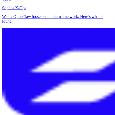
Sophos X-Ops
We let OpenClaw loose on an internal network. Here’s what it
found