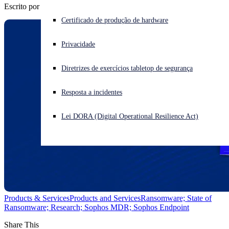
Escrito por
Sally Adam
Enfrentando um ataque cibernético? Obtenha ajuda imediata
Certificado de produção de hardware
Iniciar sessão
Privacidade
Open search
Diretrizes de exercícios tabletop de segurança
Open language switcher
Português (Brasil)
Resposta a incidentes
Lei DORA (Digital Operational Resilience Act)
Products & Services
Products and Services
Ransomware; State of
Ransomware; Research; Sophos MDR; Sophos Endpoint
Share This