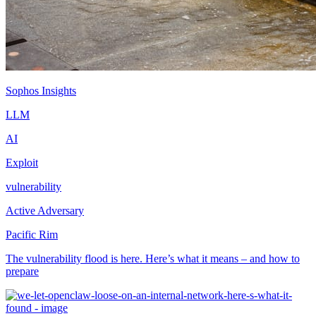
Sophos Insights
LLM
AI
Exploit
vulnerability
Active Adversary
Pacific Rim
The vulnerability flood is here. Here’s what it means – and how to
prepare