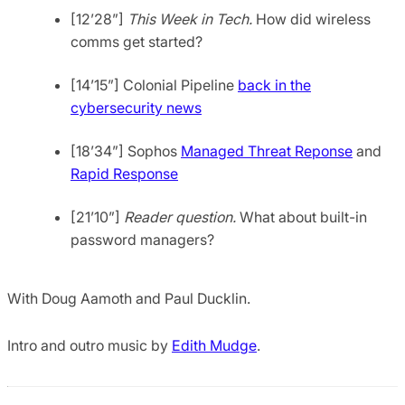
[12’28”]
This Week in Tech.
How did wireless
comms get started?
[14’15”] Colonial Pipeline
back in the
cybersecurity news
[18’34”] Sophos
Managed Threat Reponse
and
Rapid Response
[21’10”]
Reader question.
What about built-in
password managers?
With Doug Aamoth and Paul Ducklin.
Intro and outro music by
Edith Mudge
.