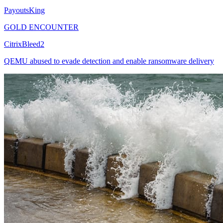
PayoutsKing
GOLD ENCOUNTER
CitrixBleed2
QEMU abused to evade detection and enable ransomware delivery