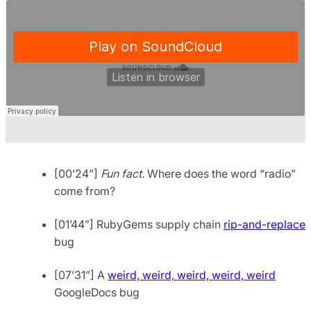
[00’24”]
Fun fact.
Where does the word “radio”
come from?
[01’44”] RubyGems supply chain
rip-and-replace
bug
[07’31”] A
weird, weird, weird, weird, weird
GoogleDocs bug