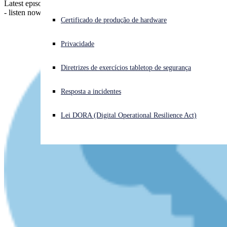
Latest episode - lots to learn - plain English - fun with a serious side
- listen now!
Enfrentando um ataque cibernético? Obtenha ajuda imediata
Certificado de produção de hardware
Iniciar sessão
Privacidade
Open search
Diretrizes de exercícios tabletop de segurança
Open language switcher
Português (Brasil)
Resposta a incidentes
Lei DORA (Digital Operational Resilience Act)