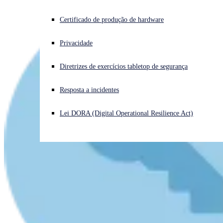
Enfrentando um ataque cibernético? Obtenha ajuda imediata
Certificado de produção de hardware
Iniciar sessão
Privacidade
Open search
Diretrizes de exercícios tabletop de segurança
Open language switcher
Português (Brasil)
Resposta a incidentes
Lei DORA (Digital Operational Resilience Act)