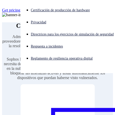
Get pricing
¿Está sufriendo un ciberataque? Obtenga ayuda ahora mismo
Certificación de producción de hardware
Iniciar sesión
Privacidad
Consolide, simplifique y ahorre
Open search
Directrices para los ejercicios de simulación de seguridad
Open language switcher
Español
Administrar una red con soluciones dispares de distintos
proveedores aumenta los gastos de gestión y complica la asistencia y
la resolución de problemas, con el riesgo de crear brechas de
Respuesta a incidentes
seguridad.
Reglamento de resiliencia operativa digital
Sophos Network-in-a-Box ofrece toda la protección de red que
necesita de un único proveedor, gestionada desde una sola consola
en la nube, con soluciones que trabajan de forma conjunta para
bloquear las amenazas activas y aislar automáticamente los
dispositivos que puedan haberse visto vulnerados.