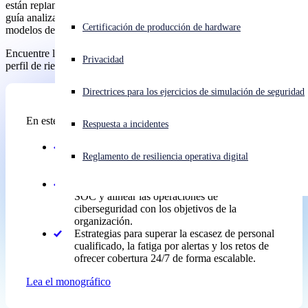
están replanteando cómo ampliar sus operaciones de seguridad. Esta
guía analiza las ventajas, los inconvenientes y las concesiones de los
¿Está sufriendo un ciberataque? Obtenga ayuda ahora mismo
Certificación de producción de hardware
modelos de SOC internos, híbridos y externalizados.
Iniciar sesión
Encuentre la estrategia de SOC que se adapte a sus necesidades, su
Privacidad
perfil de riesgo y los recursos disponibles.
Open search
Directrices para los ejercicios de simulación de seguridad
Open language switcher
Español
En este monográfico aprenderá:
Respuesta a incidentes
Las diferencias clave entre los modelos de SOC
Reglamento de resiliencia operativa digital
internos, híbridos y totalmente externalizados, y
cómo evaluarlos.
Métricas prácticas para medir la eficacia del
SOC y alinear las operaciones de
ciberseguridad con los objetivos de la
organización.
Estrategias para superar la escasez de personal
cualificado, la fatiga por alertas y los retos de
ofrecer cobertura 24/7 de forma escalable.
Lea el monográfico