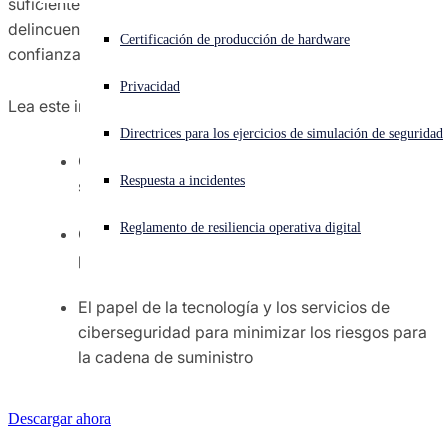
suficientemente importantes como para ser el blanco de
delincuentes a través del ataque a un partner de
¿Está sufriendo un ciberataque? Obtenga ayuda ahora mismo
Certificación de producción de hardware
confianza.
Iniciar sesión
Privacidad
Lea este informe para conocer:
Open search
Directrices para los ejercicios de simulación de seguridad
Open language switcher
Español
Cómo funcionan los ataques a la cadena de
Respuesta a incidentes
suministro
Reglamento de resiliencia operativa digital
Cinco directrices para las mejores prácticas
para protegerse de ellos
El papel de la tecnología y los servicios de
ciberseguridad para minimizar los riesgos para
la cadena de suministro
Descargar ahora