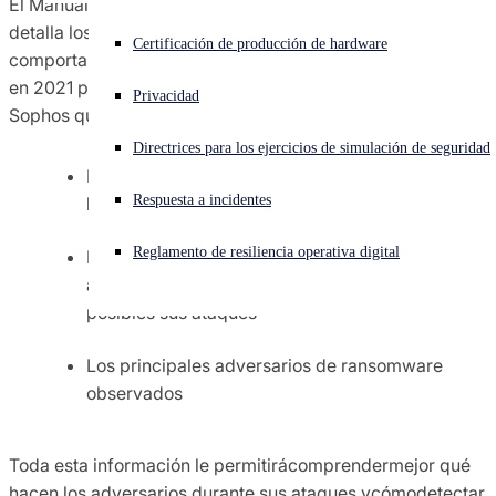
El Manual de estrategias del adversario activo 2022
detalla los principales adversarios, herramientas y
¿Está sufriendo un ciberataque? Obtenga ayuda ahora mismo
Certificación de producción de hardware
comportamientos de ataque observados en casos reales
Iniciar sesión
en 2021 por los gestores de respuesta a incidentes de
Privacidad
Sophos que trabajan en primera línea. Aprenderá:
Open search
Directrices para los ejercicios de simulación de seguridad
Open language switcher
Español
La anatomía de los ataques activos incluyendo
Respuesta a incidentes
las causas raíz y los principales tipos de ataque
Reglamento de resiliencia operativa digital
Los conjuntos de herramientas que los
adversarios han estado utilizando para hacer
posibles sus ataques
Los principales adversarios de ransomware
observados
Toda esta información le permitirácomprendermejor qué
hacen los adversarios durante sus ataques ycómodetectar