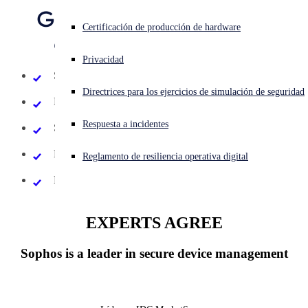
Gestión unificada de
Evaluación gratuita
¿Está sufriendo un ciberataque? Obtenga ayuda ahora mismo
Certificación de producción de hardware
endpoints segura.
Iniciar sesión
Formas de compra
Privacidad
Sin instalación, sin compromiso
Open search
Directrices para los ejercicios de simulación de seguridad
Open language switcher
Español
Permita a los usuarios trabajar desde cualquier parte
Solicitar presupuesto
Respuesta a incidentes
Seguridad sin invadir la privacidad de los usuarios
Dispositivos propiedad de la empresa o BYOD
Reglamento de resiliencia operativa digital
Fácil de configurar, administrar y mantener
EXPERTS AGREE
Sophos is a leader in secure device management