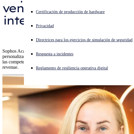
vender de forma más 
¿Está sufriendo un ciberataque? Obtenga ayuda ahora mismo
Certificación de producción de hardware
inteligente y acelerar 
Iniciar sesión
Privacidad
el crecimiento
Open search
Directrices para los ejercicios de simulación de seguridad
Open language switcher
Español
Sophos Academy ya está disponible con una experiencia moderna y
Respuesta a incidentes
personalizada, diseñada para desarrollar capacidades, perfeccionar
las competencias comerciales y técnicas, y acelerar el time-to-
revenue.
Reglamento de resiliencia operativa digital