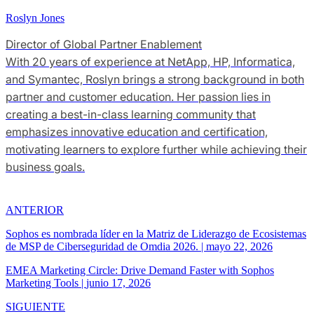
Roslyn Jones
Director of Global Partner Enablement
With 20 years of experience at NetApp, HP, Informatica,
and Symantec, Roslyn brings a strong background in both
partner and customer education. Her passion lies in
creating a best-in-class learning community that
emphasizes innovative education and certification,
motivating learners to explore further while achieving their
business goals.
ANTERIOR
Sophos es nombrada líder en la Matriz de Liderazgo de Ecosistemas
de MSP de Ciberseguridad de Omdia 2026.
|
mayo 22, 2026
EMEA Marketing Circle: Drive Demand Faster with Sophos
Marketing Tools
|
junio 17, 2026
SIGUIENTE