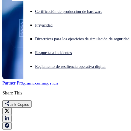
¿Está sufriendo un ciberataque? Obtenga ayuda ahora mismo
Certificación de producción de hardware
Iniciar sesión
Privacidad
Open search
Directrices para los ejercicios de simulación de seguridad
Open language switcher
Español
Respuesta a incidentes
Reglamento de resiliencia operativa digital
Partner Program
Teaming Plan
Share This
Link Copied