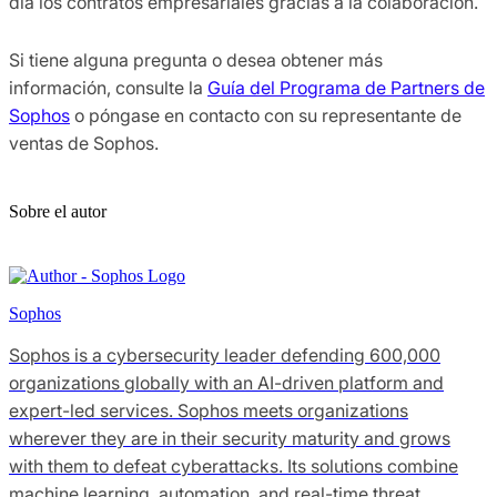
día los contratos empresariales gracias a la colaboración.
Si tiene alguna pregunta o desea obtener más
información, consulte la
Guía del Programa de Partners de
Sophos
o póngase en contacto con su representante de
ventas de Sophos.
Sobre el autor
Sophos
Sophos is a cybersecurity leader defending 600,000
organizations globally with an AI-driven platform and
expert-led services. Sophos meets organizations
wherever they are in their security maturity and grows
with them to defeat cyberattacks. Its solutions combine
machine learning, automation, and real-time threat