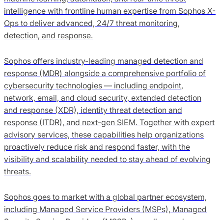
intelligence with frontline human expertise from Sophos X-
Ops to deliver advanced, 24/7 threat monitoring,
detection, and response.
Sophos offers industry-leading managed detection and
response (MDR) alongside a comprehensive portfolio of
cybersecurity technologies — including endpoint,
network, email, and cloud security, extended detection
and response (XDR), identity threat detection and
response (ITDR), and next-gen SIEM. Together with expert
advisory services, these capabilities help organizations
proactively reduce risk and respond faster, with the
visibility and scalability needed to stay ahead of evolving
threats.
Sophos goes to market with a global partner ecosystem,
including Managed Service Providers (MSPs), Managed