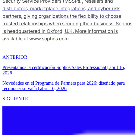
Security Service Providers (MSSPs), resellers and
distributors, marketplace integrations, and cyber risk
partners, giving organizations the flexibility to choose
trusted relationships when securing their business. Sophos
is headquartered in Oxford, U.K. More information is
available at www.sophos.com.
ANTERIOR
Presentamos la certificación Sophos Sales Professional
|
abril 16,
2026
Novedades en el Programa de Partners para 2026: diseñado para
reconocer su valía
|
abril 16, 2026
SIGUIENTE