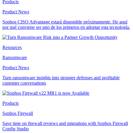
Products
Product News
Sophos CISO Advantage estará disponible próximamente. He aquí
por qué conviene ser uno de los primeros en adoptar esta tecnología.
Resources
Ransomware
Product News
Turn ransomware insights into stronger defenses and profitable
customer conversations
Products
Sophos Firewall
Save time on firewall reviews and migrations with Sophos Firewall
Config Studio