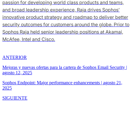
passion for developing world class products and teams,
and broad leadership experience, Raja drives Sophos’
innovative product strategy and roadmap to deliver better
security outcomes for customers around the globe. Prior to
Sophos Raja held senior leadership positions at Akamai,
McAfee, Intel and Cisco.
ANTERIOR
Mejoras y nuevas ofertas para la cartera de Sophos Email Security
|
agosto 12, 2025
Sophos Endpoint: Major performance enhancements
|
agosto 21,
2025
SIGUIENTE