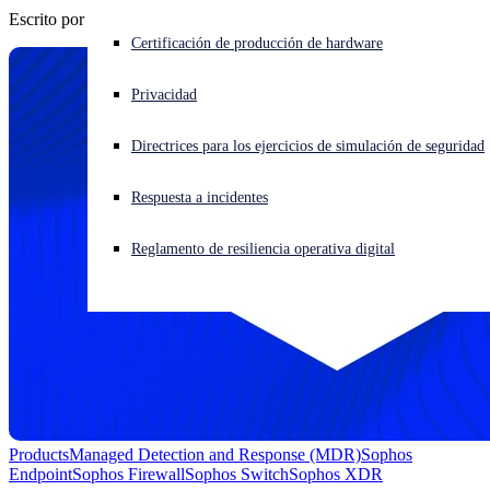
Escrito por
Raja Patel
¿Está sufriendo un ciberataque? Obtenga ayuda ahora mismo
Certificación de producción de hardware
Iniciar sesión
Privacidad
Open search
Directrices para los ejercicios de simulación de seguridad
Open language switcher
Español
Respuesta a incidentes
Reglamento de resiliencia operativa digital
Products
Managed Detection and Response (MDR)
Sophos
Endpoint
Sophos Firewall
Sophos Switch
Sophos XDR