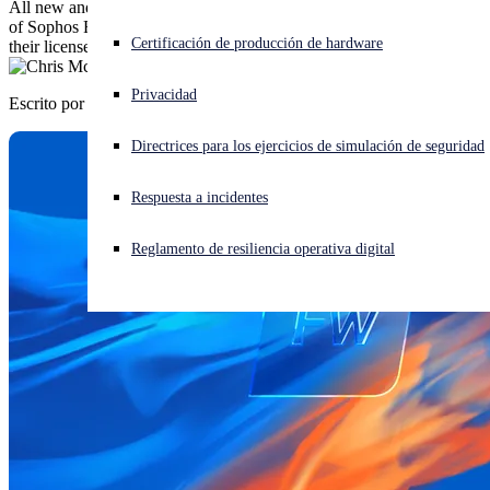
All new and existing virtual, software, and cloud (BYOL) instances
of Sophos Firewall will no longer have RAM restrictions as part of
¿Está sufriendo un ciberataque? Obtenga ayuda ahora mismo
Certificación de producción de hardware
their license and will now be restricted only by CPU core count.
Iniciar sesión
Privacidad
Escrito por
Chris McCormack
Open search
Directrices para los ejercicios de simulación de seguridad
Open language switcher
Español
Respuesta a incidentes
Reglamento de resiliencia operativa digital