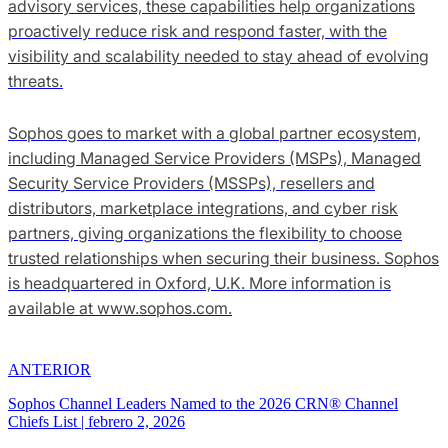
advisory services, these capabilities help organizations
proactively reduce risk and respond faster, with the
visibility and scalability needed to stay ahead of evolving
threats.
Sophos goes to market with a global partner ecosystem,
including Managed Service Providers (MSPs), Managed
Security Service Providers (MSSPs), resellers and
distributors, marketplace integrations, and cyber risk
partners, giving organizations the flexibility to choose
trusted relationships when securing their business. Sophos
is headquartered in Oxford, U.K. More information is
available at www.sophos.com.
ANTERIOR
Sophos Channel Leaders Named to the 2026 CRN® Channel
Chiefs List
|
febrero 2, 2026