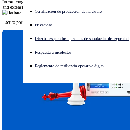
Introducing a new competitive takeout offer, plus promo updates
and extensions.
¿Está sufriendo un ciberataque? Obtenga ayuda ahora mismo
Certificación de producción de hardware
Iniciar sesión
Escrito por
Barbara Hudson
Privacidad
Open search
Directrices para los ejercicios de simulación de seguridad
Open language switcher
Español
Respuesta a incidentes
Reglamento de resiliencia operativa digital