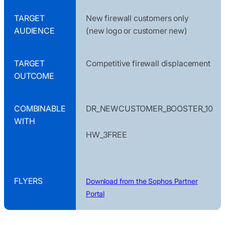
TARGET
New firewall customers only
AUDIENCE
(new logo or customer new)
TARGET
Competitive firewall displacement
OUTCOME
COMBINABLE
DR_NEWCUSTOMER_BOOSTER_10
WITH
HW_3FREE
FLYERS
Download from the Sophos Partner
Portal