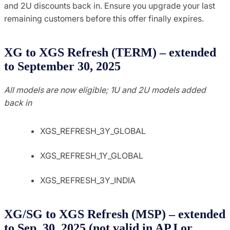
and 2U discounts back in. Ensure you upgrade your last
remaining customers before this offer finally expires.
XG to XGS Refresh (TERM) – extended
to September 30, 2025
All models are now eligible; 1U and 2U models added
back in
XGS_REFRESH_3Y_GLOBAL
XGS_REFRESH_1Y_GLOBAL
XGS_REFRESH_3Y_INDIA
XG/SG to XGS Refresh (MSP) – extended
to Sep. 30, 2025 (not valid in APJ or