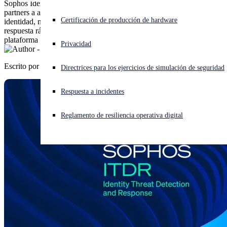
Sophos Identity Threat Detection and Response (ITDR) ayuda a los
partners a abordar desafíos comunes al identificar riesgos de
¿Está sufriendo un ciberataque? Obtenga ayuda ahora mismo
Certificación de producción de hardware
identidad, monitorear credenciales expuestas y habilitar una
Iniciar sesión
respuesta rápida a ataques basados en identidad, todo dentro de la
plataforma Sophos Central.
Privacidad
Open search
Escrito por
Sophos
Directrices para los ejercicios de simulación de seguridad
Open language switcher
Español
Respuesta a incidentes
Reglamento de resiliencia operativa digital