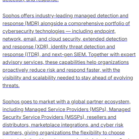
Sophos offers industry-leading managed detection and
response (MDR) alongside a comprehensive portfolio of
cybersecurity technologies — including endpoint,
network, email, and cloud security, extended detection
and response (XDR), identity threat detection and
response (ITDR), and next-gen SIEM. Together with expert
advisory services, these capabilities help organizations
proactively reduce risk and respond faster, with the
visibility and scalability needed to stay ahead of evolving
threats.
Sophos goes to market with a global partner ecosystem,
including Managed Service Providers (MSPs), Managed
Security Service Providers (MSSPs), resellers and
distributors, marketplace integrations, and cyber risk
partners, giving organizations the flexibility to choose