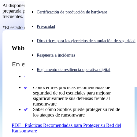
Al disponer de todos estos datos, su organización estará mejor
preparada para protegerse de una de las ciberamenazas más
¿Está sufriendo un ciberataque? Obtenga ayuda ahora mismo
Certificación de producción de hardware
frecuentes.
Iniciar sesión
Privacidad
*El estado del ransomware 2024 - Sophos
Open search
Directrices para los ejercicios de simulación de seguridad
Open language switcher
Español
Whitepapers
Respuesta a incidentes
En este informe:
Reglamento de resiliencia operativa digital
Comprender cómo operan los ciberdelincuentes
y los ataques de ransomware
Conocer tres prácticas recomendadas de
seguridad de red esenciales para mejorar
significativamente sus defensas frente al
ransomware
Saber cómo Sophos puede proteger su red de
los ataques de ransomware
PDF - Prácticas Recomendadas para Proteger su Red del
Ransomware