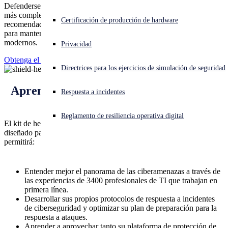
Defenderse de las ciberamenazas constituye un desafío cada vez
más complejo. Nuestro kit de herramientas de prácticas
¿Está sufriendo un ciberataque? Obtenga ayuda ahora mismo
Certificación de producción de hardware
recomendadas de ciberseguridad le dotará de recursos esenciales
Iniciar sesión
para mantenerse un paso por delante de los hábiles adversarios
modernos.
Privacidad
Open search
Obtenga el kit de herramientas
Directrices para los ejercicios de simulación de seguridad
Open language switcher
Español
Aprenda sobre prácticas recomendadas
Respuesta a incidentes
con los expertos de Sophos
Reglamento de resiliencia operativa digital
El kit de herramientas de prácticas recomendadas de ciberseguridad,
diseñado para ayudarle a mejorar su postura de seguridad, le
permitirá:
Entender mejor el panorama de las ciberamenazas a través de
las experiencias de 3400 profesionales de TI que trabajan en
primera línea.
Desarrollar sus propios protocolos de respuesta a incidentes
de ciberseguridad y optimizar su plan de preparación para la
respuesta a ataques.
Aprender a aprovechar tanto su plataforma de protección de