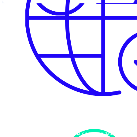
Descargar ahora
Refuerce su empresa con información y experiencia para
mantenerse protegido frente a un entorno de amenazas en
constante evolución.
Asesoramiento experto
Refuerce sus defensas con prácticas recomendadas
fáciles de aplicar.
Manténgase un paso por delante
Comprenda las tendencias más recientes que están
definiendo los riesgos para la ciberseguridad.