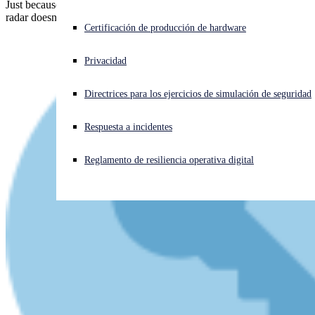
Just because a medical agency is "obviously" on the cybercriminal
radar doesn't mean that the rest of us are "obviously" off it.
¿Está sufriendo un ciberataque? Obtenga ayuda ahora mismo
Certificación de producción de hardware
Iniciar sesión
Privacidad
Open search
Directrices para los ejercicios de simulación de seguridad
Open language switcher
Español
Respuesta a incidentes
Reglamento de resiliencia operativa digital