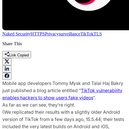
Naked Security
HTTPS
Privacy
surveillance
TikTok
TLS
Share This
Link Copied
Mobile app developers Tommy Mysk and Talal Haj Bakry
just published a blog article entitled “
TikTok vulnerability
enables hackers to show users fake videos
“.
As far as we can see, they’re right.
(We replicated their results with a slightly older Android
version of TikTok from a few days ago, 15.5.44; their tests
included the very latest builds on Android and iOS,