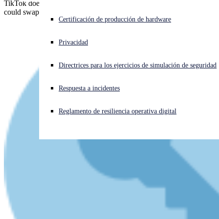
TikTok doesn't use HTTPS for its images and videos - so crooks
could swap out the videos you see and you would never know.
¿Está sufriendo un ciberataque? Obtenga ayuda ahora mismo
Certificación de producción de hardware
Iniciar sesión
Privacidad
Open search
Directrices para los ejercicios de simulación de seguridad
Open language switcher
Español
Respuesta a incidentes
Reglamento de resiliencia operativa digital