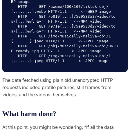
BP image

   HTTP     GET /aweme/100x100/tiktok-obj/
[........].webp HTTP/1.1      <--WEBP image

   HTTP     GET /b819[....]/5e9533a3/video/to
s/[...]&vl=&vr= HTTP/1.1   <--MP4 video

   HTTP     GET /971e[....]/5e9533d2/video/to
s/[...]&vl=&vr= HTTP/1.1   <--MP4 video

   HTTP     GET /img/musically-maliva-obj/1
[.......].jpeg HTTP/1.1      <--JPEG image

   HTTP     GET /obj/musically-maliva-obj/UK_D
E_comedy.jpg HTTP/1.1     <--JPEG image

   HTTP     GET /img/musically-maliva-obj/1
The data fetched using plain old unencrypted HTTP
requests included profile pictures, still frames from
videos, and the videos themselves.
What harm done?
At this point, you might be wondering, “If all the data