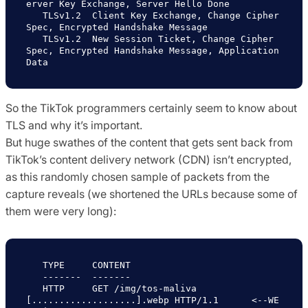
erver Key Exchange, Server Hello Done

   TLSv1.2  Client Key Exchange, Change Cipher 
Spec, Encrypted Handshake Message

   TLSv1.2  New Session Ticket, Change Cipher 
Spec, Encrypted Handshake Message, Application 
So the TikTok programmers certainly seem to know about
TLS and why it’s important.
But huge swathes of the content that gets sent back from
TikTok’s content delivery network (CDN) isn’t encrypted,
as this randomly chosen sample of packets from the
capture reveals (we shortened the URLs because some of
them were very long):
   TYPE     CONTENT

   -------  -------

   HTTP     GET /img/tos-maliva
[...................].webp HTTP/1.1      <--WE