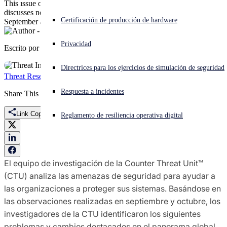
This issue of the Counter Threat Unit’s high-level bimonthly report
discusses noteworthy updates in the threat landscape during
¿Está sufriendo un ciberataque? Obtenga ayuda ahora mismo
Certificación de producción de hardware
September and October
Iniciar sesión
Privacidad
Escrito por
Sophos Counter Threat Unit Research Team
Open search
Directrices para los ejercicios de simulación de seguridad
Open language switcher
Español
Threat Research
EDR killer
Infostealer
Ransomware
Respuesta a incidentes
Share This
Link Copied
Reglamento de resiliencia operativa digital
El equipo de investigación de la Counter Threat Unit™
(CTU) analiza las amenazas de seguridad para ayudar a
las organizaciones a proteger sus sistemas. Basándose en
las observaciones realizadas en septiembre y octubre, los
investigadores de la CTU identificaron los siguientes
problemas y cambios destacados en el panorama global