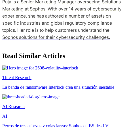
Puja is a Senior Marketing Manager overseeing Solutions
Marketing at Sophos. With over 14 years of cybersecurity
experience, she has authored a number of assets on
specific industries and global regulatory compliance
topics. Her role is to help customers understand the
Sophos solutions for their cybersecurity challenges.
Read Similar Articles
Threat Research
La banda de ransomware Interlock crea una situación inestable
AI Research
AI
Perros de tres cabezas y colas largas: Sophos en BSides LV