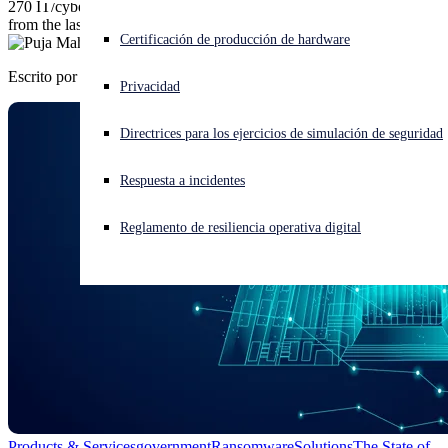
270 IT/cybersecurity leaders share their ransomware experiences
from the last year.
¿Está sufriendo un ciberataque? Obtenga ayuda ahora mismo
Certificación de producción de hardware
Iniciar sesión
Escrito por
Puja Mahendru
Privacidad
Open search
Directrices para los ejercicios de simulación de seguridad
Open language switcher
Español
Respuesta a incidentes
Reglamento de resiliencia operativa digital
Products & Services
government
Ransomware
Solutions
The State of