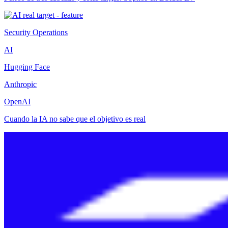
Security Operations
AI
Hugging Face
Anthropic
OpenAI
Cuando la IA no sabe que el objetivo es real