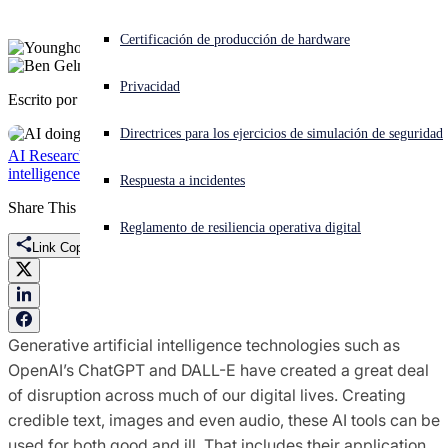
¿Está sufriendo un ciberataque? Obtenga ayuda ahora mismo
Certificación de producción de hardware
Iniciar sesión
Privacidad
Escrito por
Younghoo Lee
,
Ben Gelman
Open search
Directrices para los ejercicios de simulación de seguridad
Open language switcher
Español
AI Research
Threat Research
adversarial ai
artificial
intelligence
Featured
Generative AI
scams
Sophos X-Ops
Respuesta a incidentes
Share This
Reglamento de resiliencia operativa digital
Link Copied
Generative artificial intelligence technologies such as
OpenAI’s ChatGPT and DALL-E have created a great deal
of disruption across much of our digital lives. Creating
credible text, images and even audio, these AI tools can be
used for both good and ill. That includes their application