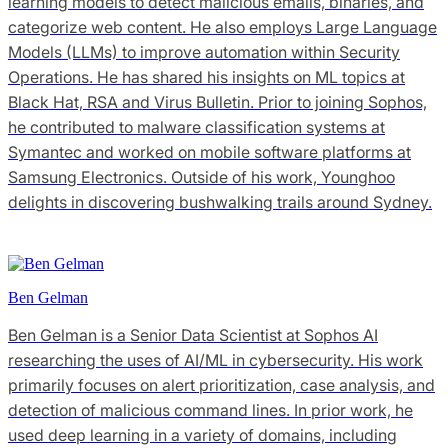
learning models to detect malicious emails, binaries, and
categorize web content. He also employs Large Language
Models (LLMs) to improve automation within Security
Operations. He has shared his insights on ML topics at
Black Hat, RSA and Virus Bulletin. Prior to joining Sophos,
he contributed to malware classification systems at
Symantec and worked on mobile software platforms at
Samsung Electronics. Outside of his work, Younghoo
delights in discovering bushwalking trails around Sydney.
Ben Gelman
Ben Gelman is a Senior Data Scientist at Sophos AI
researching the uses of AI/ML in cybersecurity. His work
primarily focuses on alert prioritization, case analysis, and
detection of malicious command lines. In prior work, he
used deep learning in a variety of domains, including