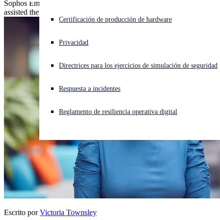
Sophos Employee Volunteering Program supports local equine-
assisted therapy initiative.
¿Está sufriendo un ciberataque? Obtenga ayuda ahora mismo
Certificación de producción de hardware
Iniciar sesión
Privacidad
Open search
Directrices para los ejercicios de simulación de seguridad
Open language switcher
Español
Respuesta a incidentes
Reglamento de resiliencia operativa digital
Escrito por
Victoria Townsley