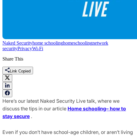
Naked Security
home schooling
homeschooling
network
security
Privacy
Wi-Fi
Share This
Link Copied
Here’s our latest Naked Security Live talk, where we
discuss the tips in our article
Home schooling– how to
stay secure
.
Even if you don’t have school-age children, or aren’t living