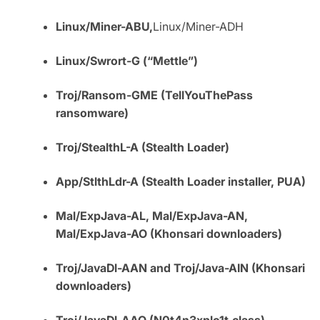
Linux/Miner-ABU,
Linux/Miner-ADH
Linux/Swrort-G (“Mettle”)
Troj/Ransom-GME (TellYouThePass
ransomware)
Troj/StealthL-A (Stealth Loader)
App/StlthLdr-A (Stealth Loader installer, PUA)
Mal/ExpJava-AL, Mal/ExpJava-AN,
Mal/ExpJava-AO (Khonsari downloaders)
Troj/JavaDl-AAN and Troj/Java-AIN (Khonsari
downloaders)
Troj/JavaDl-AAO (N0t4n3xplo1t.class)