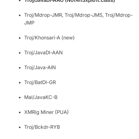
Troj/Mdrop-JMR, Troj/Mdrop-JMS, Troj/Mdrop-
JMP
Troj/Khonsari-A (new)
Troj/JavaDl-AAN
Troj/Java-AIN
Troj/BatDl-GR
Mal/JavaKC-B
XMRig Miner (PUA)
Troj/Bckdr-RYB