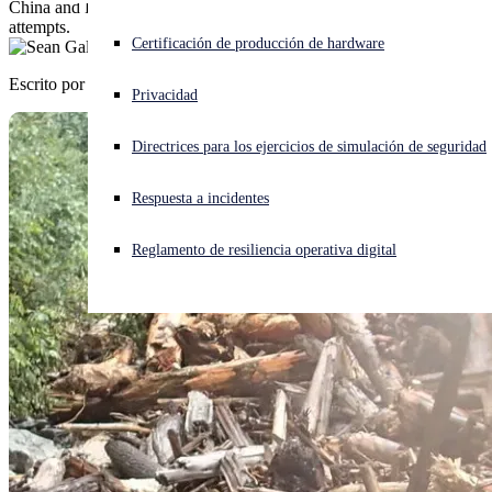
China and Russia, Kinsing miner botnet dominate sources of exploit
attempts.
¿Está sufriendo un ciberataque? Obtenga ayuda ahora mismo
Certificación de producción de hardware
Iniciar sesión
Escrito por
Sean Gallagher
Privacidad
Open search
Directrices para los ejercicios de simulación de seguridad
Open language switcher
Español
Respuesta a incidentes
Reglamento de resiliencia operativa digital