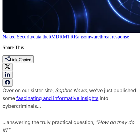
Naked Security
data theft
MDR
MTR
Ransomware
threat response
Share This
Link Copied
Over on our sister site,
Sophos News
, we’ve just published
some
fascinating and informative insights
into
cybercriminals…
…answering the truly practical question,
“How do they do
it?”