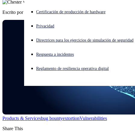
Escrito por
Chester Wisniewski
¿Está sufriendo un ciberataque? Obtenga ayuda ahora mismo
Certificación de producción de hardware
Iniciar sesión
Privacidad
Open search
Directrices para los ejercicios de simulación de seguridad
Open language switcher
Español
Respuesta a incidentes
Reglamento de resiliencia operativa digital
Products & Services
bug bounty
extortion
Vulnerabilities
Share This