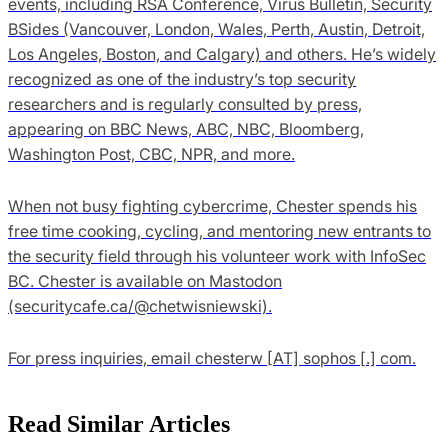
events, including RSA Conference, Virus Bulletin, Security
BSides (Vancouver, London, Wales, Perth, Austin, Detroit,
Los Angeles, Boston, and Calgary) and others. He’s widely
recognized as one of the industry’s top security
researchers and is regularly consulted by press,
appearing on BBC News, ABC, NBC, Bloomberg,
Washington Post, CBC, NPR, and more.
When not busy fighting cybercrime, Chester spends his
free time cooking, cycling, and mentoring new entrants to
the security field through his volunteer work with InfoSec
BC. Chester is available on Mastodon
(securitycafe.ca/@chetwisniewski).
For press inquiries, email chesterw [AT] sophos [.] com.
Read Similar Articles