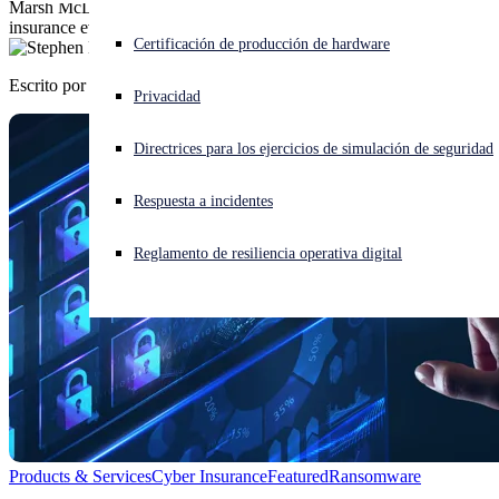
Marsh McLennan Agency, Mosaic Insurance headline cyber
insurance event
¿Está sufriendo un ciberataque? Obtenga ayuda ahora mismo
Certificación de producción de hardware
Iniciar sesión
Escrito por
Stephen Lawton
Privacidad
Open search
Directrices para los ejercicios de simulación de seguridad
Open language switcher
Español
Respuesta a incidentes
Reglamento de resiliencia operativa digital
Products & Services
Cyber Insurance
Featured
Ransomware