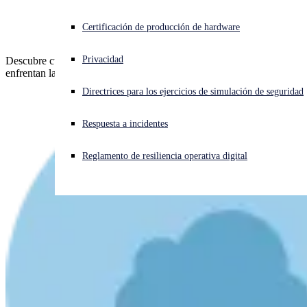
seguridad
¿Está sufriendo un ciberataque? Obtenga ayuda ahora mismo
Certificación de producción de hardware
Iniciar sesión
Privacidad
Descubre cuatro retos acuciantes de ciberseguridad a los que se
enfrentan las organizaciones en 2024 y cómo superarlos
Open search
Directrices para los ejercicios de simulación de seguridad
Open language switcher
Español
Respuesta a incidentes
Reglamento de resiliencia operativa digital