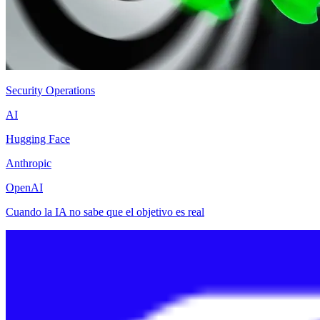
Security Operations
AI
Hugging Face
Anthropic
OpenAI
Cuando la IA no sabe que el objetivo es real