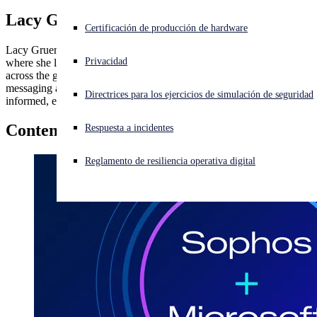
Lacy Gruen
¿Está sufriendo un ciberataque? Obtenga ayuda ahora mismo
Certificación de producción de hardware
Iniciar sesión
Lacy Gruen is the head of global partner marketing at Sophos,
Privacidad
where she leads engagement strategies that strengthen relationships
across the global partner ecosystem. With a passion for clear
Open search
messaging and meaningful connection, Lacy ensures partners are
Directrices para los ejercicios de simulación de seguridad
Open language switcher
Español
informed, empowered, and at the heart of everything Sophos does.
Contenido por
Lacy Gruen
Respuesta a incidentes
Reglamento de resiliencia operativa digital