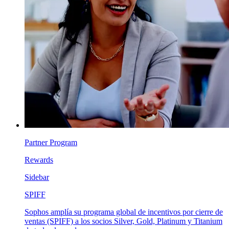
Partner Program
Rewards
Sidebar
SPIFF
Sophos amplía su programa global de incentivos por cierre de
ventas (SPIFF) a los socios Silver, Gold, Platinum y Titanium