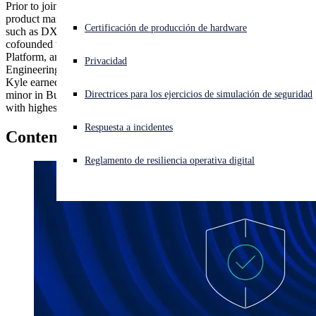
Prior to joining Secureworks, Kyle held leadership positions in
product management, engineering and marketing with companies
¿Está sufriendo un ciberataque? Obtenga ayuda ahora mismo
Certificación de producción de hardware
such as DXC Technology, CSC, ServiceMesh, & NetQOS. He also
Iniciar sesión
cofounded two companies, ExoCloud, an early Cloud Management
Platform, and Code Monkey, an
Privacidad
Engineering Management Platform.
Kyle earned a Bachelor of Science in Computer Science and a
Open search
minor in Business from Texas A&M University where he graduated
Directrices para los ejercicios de simulación de seguridad
Open language switcher
Español
with highest honors.
Respuesta a incidentes
Contenido por
Kyle Falkenhagen
Reglamento de resiliencia operativa digital