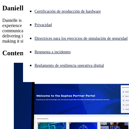
Danielle Gose
¿Está sufriendo un ciberataque? Obtenga ayuda ahora mismo
Certificación de producción de hardware
Iniciar sesión
Danielle is a dedicated partner marketing professional with
Privacidad
experience across product launches, partner enablement, events,
communications, and strategic planning. She’s passionate about
Open search
delivering impactful programs, building strong relationships, and
Directrices para los ejercicios de simulación de seguridad
Open language switcher
Español
making it simple and rewarding for partners to work with Sophos.
Contenido por
Danielle Gose
Respuesta a incidentes
Reglamento de resiliencia operativa digital