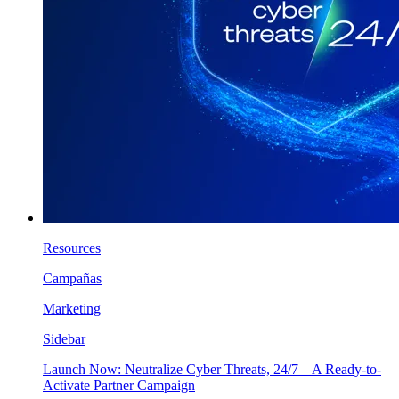
Resources
Campañas
Marketing
Sidebar
Launch Now: Neutralize Cyber Threats, 24/7 – A Ready-to-
Activate Partner Campaign