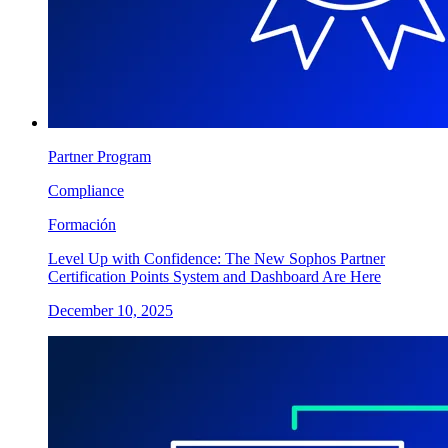
Partner Program
Compliance
Formación
Level Up with Confidence: The New Sophos Partner
Certification Points System and Dashboard Are Here
December 10, 2025