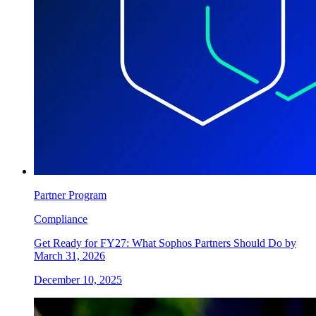
Partner Program
Compliance
Get Ready for FY27: What Sophos Partners Should Do by
March 31, 2026
December 10, 2025