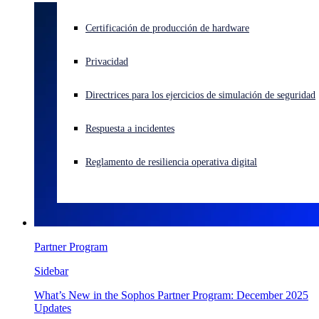
¿Está sufriendo un ciberataque? Obtenga ayuda ahora mismo
Certificación de producción de hardware
Iniciar sesión
Privacidad
Open search
Directrices para los ejercicios de simulación de seguridad
Open language switcher
Español
Respuesta a incidentes
Reglamento de resiliencia operativa digital
Partner Program
Sidebar
What’s New in the Sophos Partner Program: December 2025
Updates