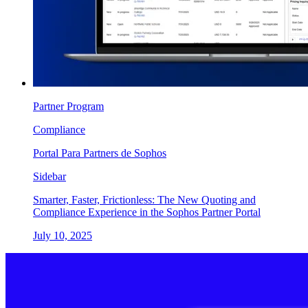
Partner Program
Compliance
Portal Para Partners de Sophos
Sidebar
Smarter, Faster, Frictionless: The New Quoting and
Compliance Experience in the Sophos Partner Portal
July 10, 2025